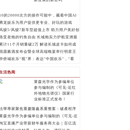
10的20000次方的操作可能中，藏着中国AI
创新发展的新密码
腾龙娱乐为用户提供更专业、好玩的游戏
风骏5/风骏7新车型超值上市 助力用户美好创
富路
路亚老炮的钓鱼自由 长城炮实力护航亚洲最
大路亚赛事
累计11个月销量破2万 解读长城皮卡如何成
为圈内“顶流”
国愿酱酒发布会暨全球高端晚宴举行明星王
奕心助阵
华侨城欢乐“视”界：表达“中国欢乐”，“看
见”美好中国
生活热闻
莱森光学作为参编单位
参与编制的《可见-近红
外地物光谱仪》国家行
业标准正式发布！
法學專家聚焦重慶隆鑫系重整案：破產程序
正當性如何平衡中國民企保護？
莱森光学作为参编单位参与编制的《可见-近
红外地物光谱仪》国家行业标准正式发布！
淘宝直播产业带新财年服务商大会｜百亿流