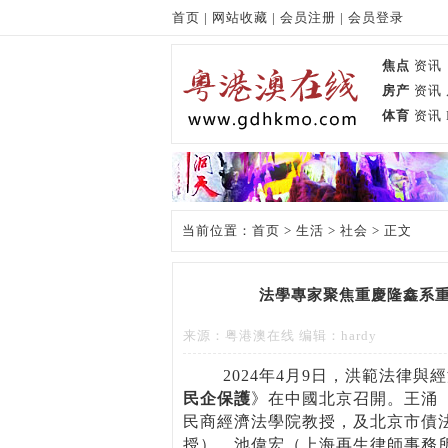
首页
|
网站收藏
|
会员注册
|
会员登录
焦点
资讯
房产
资讯
体育
资讯
当前位置：
首页
>
生活
>
社会
> 正文
法學專家聚焦重慶隆鑫系
来源：粤港澳在线 编辑：hardy
2024年4月9日，洪範法律與
民企保護
》在中國北京召開。王涌
民商經濟法學院教授，及北京市債
授）、池偉宏（上海再生律師事務