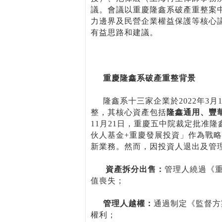
議。會議以重慶隆鑫系破產重整案
力邊界及民營企業權益保護等核心
有益思路和建議。
重慶隆鑫系破產重整背景
隆鑫系十三家企業於2022年3月
整，其核心資產包括
隆鑫通用、豐
11月21日，重慶五中院裁定批准
伙人基金+重慶發展投資」作為戰
新業務。然而，因投資人退出及管
資產拆分出售：
管理人繞過《
值喪失；
管理人越權：
通過制定《監督方
權利；