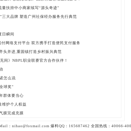
量扶持中小商家续写“源头奇迹”
”三大品牌 塑造广州社保经办服务先行典范
夏日瞬间
闪付网络支付平台 双方携手打造便民支付服务
生齐头并进,重固镇打造乡村振兴典范
劫无间》NBPL职业联赛官方合作伙伴！
动
诺怎么说
全球奖”
年群体要当心
性维护个人权益
气膜完成充膜
Mail：nihao@foxmail.com 爆料QQ：165687462 全国热线：40066-40