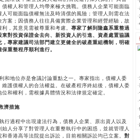
·
、債權人和管理人均帶來極大挑戰。債務人企業可能面臨
·
權人可能面臨債權無法及時清償的風險；管理人則需在法
·
決方案；因債務人往往具備實際企業管理和經營經驗，故
·
權利，其意見需被尊重和考慮。
專家了解到隆鑫系重整過
股東對投資保證金去向、新投資人的引進、資產處置協議
此，專家建議司法部門建立更健全的破產重組機制，明確
確保重整程序順利進行。
·
和地位亦是會議討論重點之一。專家指出，債權人委
，維護債權人的合法權益。在破產程序終結後，債權人委
·
地位和權利，需根據具體情況和法律規定確定。
·
·
救濟措施
·
·
行過程中出現違法行為，債務人企業、原出資人以及
·
創始人分享了對管理人在重整執行中的困惑，並就管理人
院和香港高等法院提出訴訟，目前相關訴訟均已立案。
對