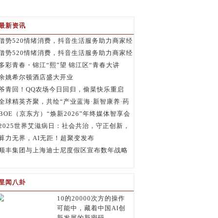
最新资讯
借势520情绪消费，抖音生活服务助力商家经
营增长
借势520情绪消费，抖音生活服务助力商家经
营增长
多彩青春・锦江“熙”望 锦江区“青春大讲
堂”大思政课活动圆满举行
余姚希尔顿酒店盛大开业
爷青回！QQ农场今日回归，偷菜快乐重启
全球精英齐聚，共绘“产业蓝海·新智康养·药
膳出海”新蓝图
BOE（京东方）“焕新2026”年终媒体智享会
落地深圳 绘就显示产业生态新蓝图
2025世界艾滋病日：社会共治，守正创新，
多方行动终结艾滋
算力无界，AI无距！超聚变发布
FusionXpark™随身智能体开发平台
顺丰集团与上海迪士尼度假区宣布数年战略
联盟
星闻八卦
10的20000次方的操作
可能中，藏着中国AI创
新发展的新密码