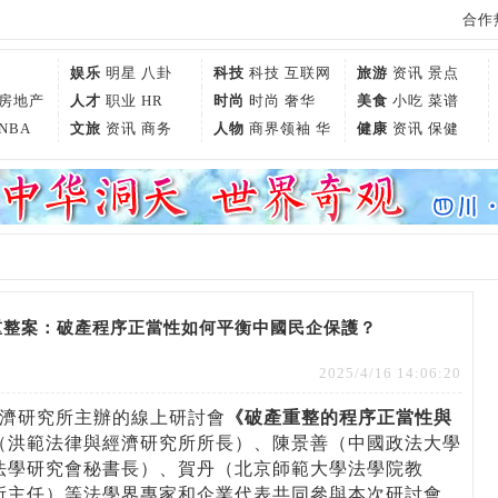
合作热
娱乐
明星
八卦
科技
科技
互联网
旅游
资讯
景点
房地产
人才
职业
HR
时尚
时尚
奢华
美食
小吃
菜谱
NBA
文旅
资讯
商务
人物
商界领袖
华
健康
资讯
保健
人世界
重整案：破產程序正當性如何平衡中國民企保護？
2025/4/16 14:06:20
經濟研究所主辦的線上研討會
《破產重整的程序正當性與
（洪範法律與經濟研究所所長）、陳景善（中國政法大學
法學研究會秘書長）、賀丹（北京師範大學法學院教
所主任）等法學界專家和企業代表共同參與本次研討會