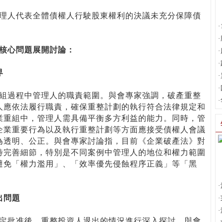
理人代表全體債權人行駛股東權利的決議未充分保障債
·
·
核心問題展開討論：
·
·
界
·
·
過程中管理人的職責範圍。與會專家強調，破產重整
·
人應依法履行職責，確保重整計劃的執行符合法律規定和
業重組中，管理人需具備平衡多方利益的能力。同時，管
企業重要行為以及執行重整計劃等方面應接受債權人會議
為透明、公正。與會專家討論指，目前《企業破產法》對
待完善細節，特別是不同案例中管理人的地位和權力範圍
避免「權力濫用」、「效率優先侵蝕程序正義」等「黑
·
出問題
·
·
批准後，重整投資人退出的情況進行深入探討。與會