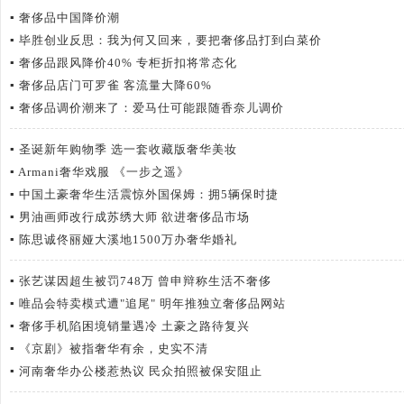
▪
奢侈品中国降价潮
▪
毕胜创业反思：我为何又回来，要把奢侈品打到白菜价
▪
奢侈品跟风降价40% 专柜折扣将常态化
▪
奢侈品店门可罗雀 客流量大降60%
▪
奢侈品调价潮来了：爱马仕可能跟随香奈儿调价
▪
圣诞新年购物季 选一套收藏版奢华美妆
▪
Armani奢华戏服 《一步之遥》
▪
中国土豪奢华生活震惊外国保姆：拥5辆保时捷
▪
男油画师改行成苏绣大师 欲进奢侈品市场
▪
陈思诚佟丽娅大溪地1500万办奢华婚礼
▪
张艺谋因超生被罚748万 曾申辩称生活不奢侈
▪
唯品会特卖模式遭"追尾" 明年推独立奢侈品网站
▪
奢侈手机陷困境销量遇冷 土豪之路待复兴
▪
《京剧》被指奢华有余，史实不清
▪
河南奢华办公楼惹热议 民众拍照被保安阻止