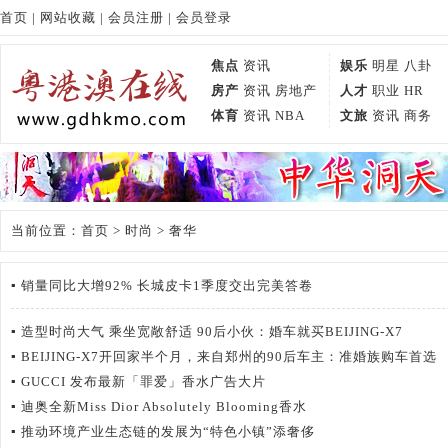
首页
|
网站收藏
|
会员注册
|
会员登录
焦点
资讯
娱乐
明星
八卦
房产
资讯
房地产
人才
职业
HR
体育
资讯
NBA
文旅
资讯
商务
当前位置：
首页
>
时尚
> 奢华
▪
销量同比大增92% 长城皮卡1季度交出完美答卷
▪
造型时尚大气 乘坐宽敞舒适 90后小伙：婚车就买BEIJING-X7
▪
BEIJING-X7开回家半个月，来自郑州的90后车主：准婚族购车首选
▪
GUCCI 发布最新「罪爱」香水广告大片
▪
迪奥全新Miss Dior Absolutely Blooming香水
▪
推动环境产业生态链的发展为“特色小镇”添奢侈