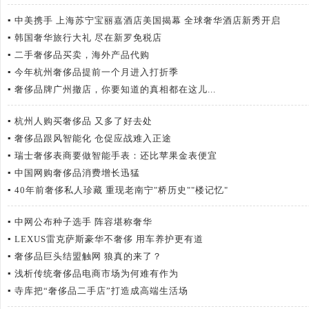
▪
中美携手 上海苏宁宝丽嘉酒店美国揭幕 全球奢华酒店新秀开启
▪
韩国奢华旅行大礼 尽在新罗免税店
▪
二手奢侈品买卖，海外产品代购
▪
今年杭州奢侈品提前一个月进入打折季
▪
奢侈品牌广州撤店，你要知道的真相都在这儿...
▪
杭州人购买奢侈品 又多了好去处
▪
奢侈品跟风智能化 仓促应战难入正途
▪
瑞士奢侈表商要做智能手表：还比苹果金表便宜
▪
中国网购奢侈品消费增长迅猛
▪
40年前奢侈私人珍藏 重现老南宁"桥历史""楼记忆"
▪
中网公布种子选手 阵容堪称奢华
▪
LEXUS雷克萨斯豪华不奢侈 用车养护更有道
▪
奢侈品巨头结盟触网 狼真的来了？
▪
浅析传统奢侈品电商市场为何难有作为
▪
寺库把“奢侈品二手店”打造成高端生活场