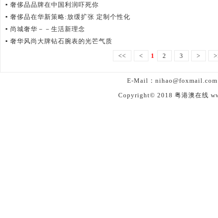
▪
奢侈品品牌在中国利润吓死你
▪
奢侈品在华新策略:放缓扩张 定制个性化
▪
尚城奢华－－生活新理念
▪
奢华风尚大牌钻石腕表的光芒气质
<<
<
1
2
3
>
>
E-Mail：nihao@foxmail.
Copyright© 2018
粤港澳在线 www